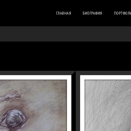
ГЛАВНАЯ
БИОГРАФИЯ
ПОРТФОЛ