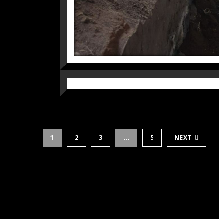
У ЯРЕМЧЕ, КАРПАТИ, 
РОТАЦІЯ
1
2
3
…
5
NEXT