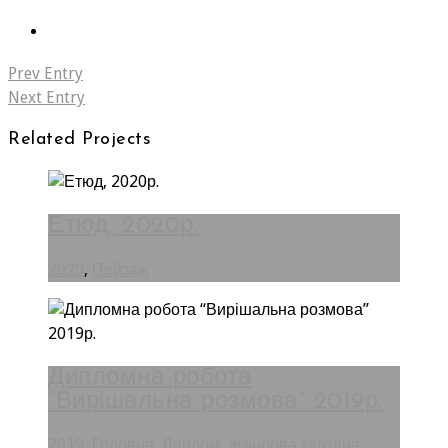
Prev Entry
Next Entry
Related Projects
Етюд, 2020р.
2020
,
Пейзаж
Дипломна робота
“Вирішальна розмова” 2019р.
2019
,
Головна
,
Диплом
,
Жанрова картина
,