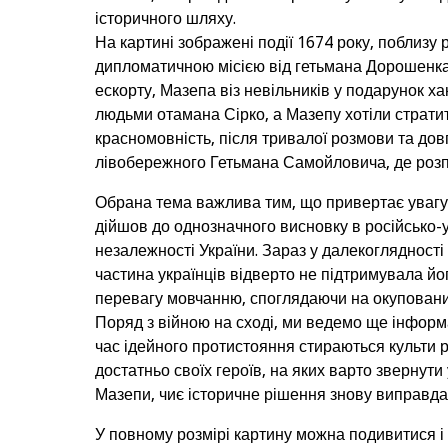
історичного шляху.
На картині зображені події 1674 року, поблизу 
дипломатичною місією від гетьмана Дорошенка 
ескорту, Мазепа віз невільників у подарунок х
людьми отамана Сірко, а Мазепу хотіли стратит
красномовність, після тривалої розмови та до
лівобережного Гетьмана Самойловича, де розпо
Обрана тема важлива тим, що привертає увагу д
дійшов до однозначного висновку в російсько-
незалежності України. Зараз у далекоглядності
частина українців відверто не підтримувала йо
перевагу мовчанню, споглядаючи на окупований 
Поряд з війною на сході, ми ведемо ще інформа
час ідейного протистояння стираються культи ра
достатньо своїх героїв, на яких варто звернут
Мазепи, чиє історичне рішення знову виправдал
У повному розмірі картину можна подивитися і