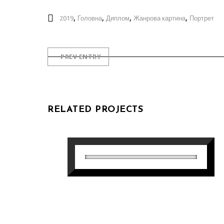
,
,
,
,
2019
Головна
Диплом
Жанрова картина
Портрет
PREV ENTRY
RELATED PROJECTS
КАРТОН ДО
ДИПЛОМНОЇ
РОБОТИ ЧАСІВ
ХХУ.
2019
Диплом