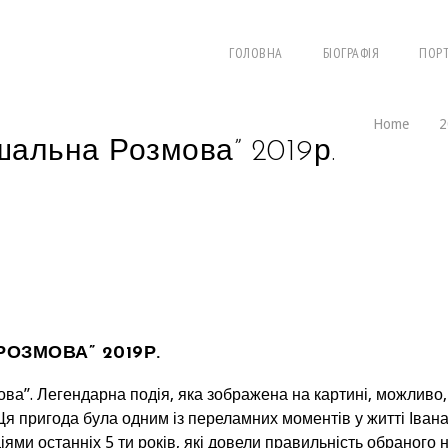
ГОЛОВНА
БІОГРАФІЯ
ПОР
Home
2
альна Розмова” 2019р.
ОЗМОВА” 2019Р.
а”. Легендарна подія, яка зображена на картині, можливо,
 Ця пригода була одним із переламних моментів у житті Іван
діями останніх 5 ти років, які довели правильність обраного 