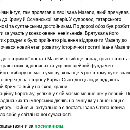
річки Інгул, там пролягав шлях Івана Мазепи, який прямував 
до Криму й Османської імперії. У супроводі татарського
анові та султанським достойникам. По дорозі обоз був розби
и за участь у конвоюванні невільників. Врятувала його
вгих роздумів було прийнято рішення відправити Мазепу до
чався новий етап розвитку історичної постаті Івана Мазепи
о історичної постаті Мазепи, який ще понад трьох століть 
українських відносинах та укріпив ідейний фундамент
 його вибору не має сумніву, хоча ще 5 років тому дуже знач
го перехід на сторону Карла. Сьогодні ці люди віддають
Крим та війну на сході країни.
ційну боротьбу, успіхів у якій маємо менше ніж у першій. П
дянських та імперських діячів, на зміну їм у нашої нації є
и увагу. Найбільш актуальною є постать Івана Степановича
о себе у світлі нашої сучасності.
 завантажити за
посиланням.