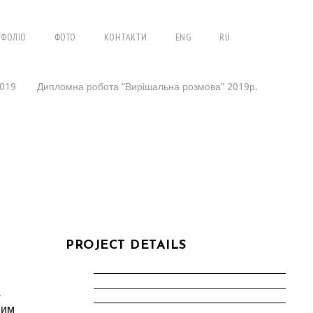
ТФОЛІО
ФОТО
КОНТАКТИ
ENG
RU
019
Дипломна робота “Вирішальна розмова” 2019р.
PROJECT DETAILS
а
ним