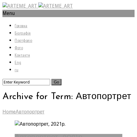
Menu
Головна
Біографія
Портфоліо
Фото
Контакти
Eng
ru
Archive for Term: Автопортрет
Home
Автопортрет